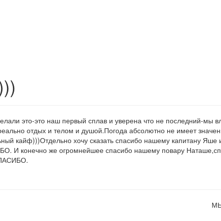
))
делали это-это наш первый сплав и уверена что не последний-мы в
реально отдых и телом и душой.Погода абсолютно не имеет значен
ьный кайф)))Отдельно хочу сказать спасибо нашему капитану Яше 
БО. И конечно же огромнейшее спасибо нашему повару Наташе,сп
СПАСИБО.
МЫ