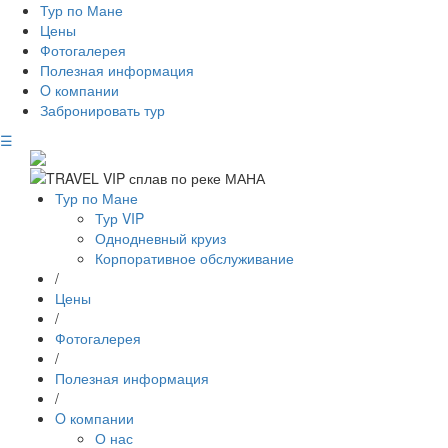
Тур по Мане
Цены
Фотогалерея
Полезная информация
O компании
Забронировать тур
☰
Тур по Мане
Тур VIP
Однодневный круиз
Корпоративное обслуживание
/
Цены
/
Фотогалерея
/
Полезная информация
/
O компании
О нас